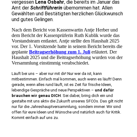
vergessen
Lena Osbahr
, die bereits im Januar das
Amt der
Schriftführerin
übernommen hat. Allen
Gewählten und Bestätigten herzlichen Glückwunsch
und gutes Gelingen.
Nach dem Bericht von Kassenwartin Antje Herber und
dem Bericht der Kassenprüferin Ruth Kublik wurde das
Vorstandsteam entlastet. Antje stellte den Haushalt 2025
vor. Der 1. Vorsitzende hatte in seinem Bericht bereits die
geplante
Beitragserhöhung zum 1. Juli
erläutert. Der
Haushalt 2025 und die Beitragserhöhung wurden von der
Versammlung einstimmig verabschiedet.
L
äuft bei uns – aber nur mit dir! Nur wer da ist, kann
mitbestimmen. Einfach mal kommen, auch wenn es läuft! Denn
gerade, wenn alles rund läuft, ist es Zeit für frische Ideen,
lebendige Gespräche und neue Perspektiven –
und dafür
brauchen wir genau DICH
. Sei dabei, bring dich ein und
gestalte mit uns aktiv die Zukunft unseres SFCOs. Das gilt nicht
nur für die Jahreshauptversammlung, sondern immer. Wir sind
offen für eure Ideen und Wünsche und natürlich auch für Kritik.
Kommt einfach auf uns zu.