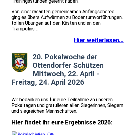
Trainingsstunden gelernt haben:
Von einer rasanten gemeinsamen Anfangschoreo
ging es übers Aufwärmen zu Bodenturnvorführungen,
tollen Übungen auf den Kästen und an den
Trampolins ...
Hier weiterlesen...
20. Pokalwoche der
Ottendorfer Schützen
Mittwoch, 22. April -
Freitag, 24. April 2026
Wir bedanken uns für eure Teilnahme an unseren
Pokaltagen und gratulieren allen Siegerinnen, Siegern
und siegreichen Mannschaften.
Hier findet ihr eure Ergebnisse 2026:
Pokalschießen_Ottendorfer_Schützen_April_2026.pdf
(1.24