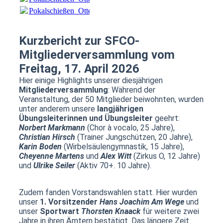
Pokalschießen_Ottendorfer_Schützen_April_2026.pdf
(1.24
Kurzbericht zur SFCO-
Mitgliederversammlung vom
Freitag, 17. April 2026
Hier einige Highlights unserer diesjährigen
Mitgliederversammlung
: Während der
Veranstaltung, der 50 Mitglieder beiwohnten, wurden
unter anderem unsere
langjährigen
Übungsleiterinnen und Übungsleiter
geehrt:
Norbert Markmann
(Chor à vocalo, 25 Jahre),
Christian Hirsch
(Trainer Jungschützen, 20 Jahre),
Karin Boden
(Wirbelsäulengymnastik, 15 Jahre),
Cheyenne Martens
und
Alex Witt
(Zirkus O, 12 Jahre)
und
Ulrike Seiler
(Aktiv 70+. 10 Jahre).
Zudem fanden Vorstandswahlen statt. Hier wurden
unser
1. Vorsitzender
Hans Joachim Am Wege
und
unser
Sportwart
Thorsten Knaack
für weitere zwei
Jahre in ihren Ämtern bestätigt. Das längere Zeit