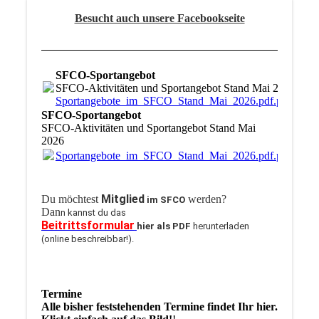
Besucht auch unsere Facebookseite
SFCO-Sportangebot
SFCO-Aktivitäten und Sportangebot Stand Mai 2026
Sportangebote_im_SFCO_Stand_Mai_2026.pdf.pdf
(186
SFCO-Sportangebot
SFCO-Aktivitäten und Sportangebot Stand Mai
2026
Sportangebote_im_SFCO_Stand_Mai_2026.pdf.pdf
(186
Mitglied
Du möchtest
werden?
im SFCO
Dan
n kannst du das
Beitrittsformular
hier als PDF
herunterladen
(online beschreibbar!).
Termine
Alle bisher feststehenden Termine findet Ihr hier.