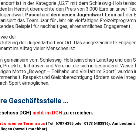
endorf ist in der Kategorie „U27“ mit dem Schleswig-Holsteinis
entin Herbst überreichte den Preis von 3.000 Euro an unser Te
" Jugendwart
Pascal
und
dem neuen Jugendwart Leon
auf der 
ganisiert das Team Jahr für Jahr ein vielfältiges Freizeitprogram
endes Beispiel für nachhaltiges, ehrenamtliches Engagement.
owie der
erstützung der Jugendarbeit vor Ort. Das ausgezeichnete Engag
namt im Alltag vieler Menschen ist.
ahren gemeinsam vom Schleswig-Holsteinischen Landtag und den 
Projekte, Initiativen und Vereine, die sich in besonderer Weise 
hrigen Motto „Bewegt – Teilhabe und Vielfalt im Sport“ wurden 
ammenhalt, Respekt und Gleichberechtigung fördern sowie Integr
urch Sport ermöglichen.
re Geschäftsstelle ...
geschoss DGH)
nicht im DGH
zu erreichen.
it uns einen Termin aus
(Tel. 6707 4395 oder 0173 6483816). Am besten s
nliegen (soweit machbar)