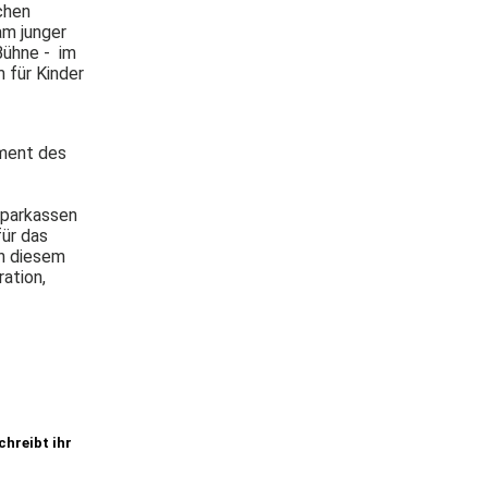
chen
am junger
Bühne - im
m für Kinder
ement des
Sparkassen
für das
in diesem
ation,
chreibt ihr