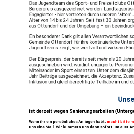
Das Jugendteam des Sport- und Freizeitclubs Ott
Bürgerpreis ausgezeichnet worden. Landtagspräsid
Engagierter - hier vertreten durch unseren "alten
Alter von 14 bis 24 Jahren. Seit fast 30 Jahren or
aus Ottendorf und der Umgebung – ein beeindruck
Ein besonderer Dank gilt allen Verantwortlichen s
Gemeinde Ottendorf für ihre kontinuierliche Unt
Jugendteams zeigt, wie wertvoll und wirksam Ehre
Der Bürgerpreis, der bereits seit mehr als 20 J
ausgeschrieben wird, würdigt engagierte Personen, 
Miteinander im Sport einsetzen. Unter dem diesjä
Jahr Beiträge ausgezeichnet, die Akzeptanz, Zus
Inklusion und gleichberechtigte Teilhabe im und d
Unse
i
st derzeit wegen Sanierungsarbeiten (Unter
Wenn ihr ein persönliches Anliegen habt,
macht bitte m
uns eine Mail. Wir kümmern uns dann sofort um euer A