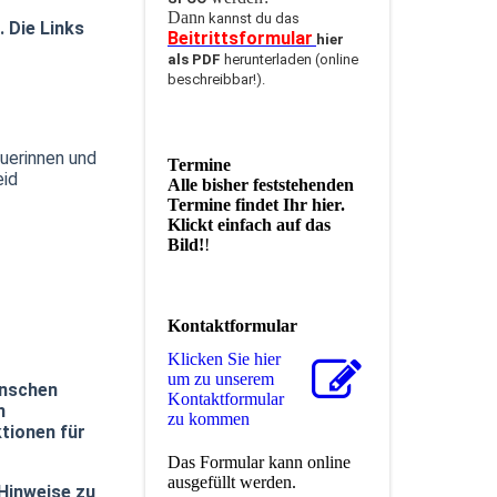
Dan
n kannst du das
 Die Links
Beitrittsformular
hier
als PDF
herunterladen (online
beschreibbar!).
euerinnen und
Termine
eid
Alle bisher feststehenden
Termine findet Ihr hier.
Klickt einfach auf das
Bild!
!
Kontaktformular
Klicken Sie hier
um zu unserem
ünschen
Kon­takt­for­mu­lar
n
zu kommen
tionen für
Das Formular kann online
ausgefüllt werden.
 Hinweise zu