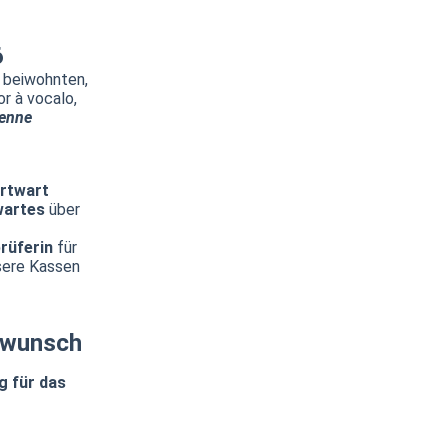
6
r beiwohnten,
or à vocalo,
enne
rtwart
wartes
über
rüferin
für
nsere Kassen
kwunsch
g für das