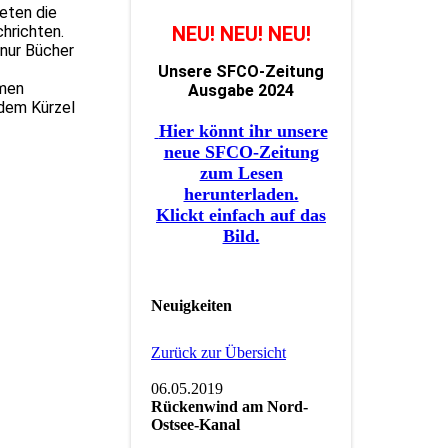
eten die
hrichten.
NEU! NEU! NEU!
 nur Bücher
Unsere SFCO-Zeitung
imen
Ausgabe 2024
 dem Kürzel
Hier könnt ihr unsere
neue SFCO-Zeitung
zum Lesen
herunterladen.
Klickt einfach auf das
Bild.
Neuigkeiten
Zurück zur Übersicht
06.05.2019
Rückenwind am Nord-
Ostsee-Kanal