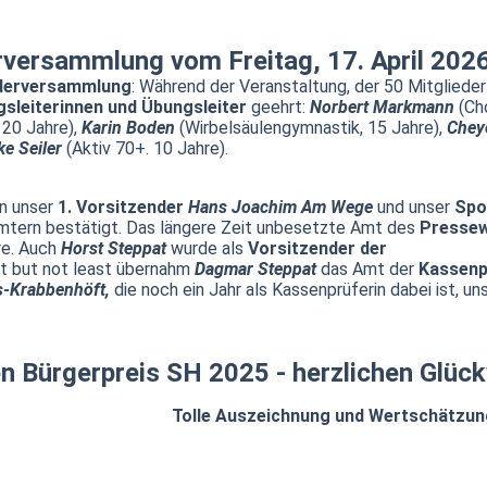
rversammlung vom Freitag, 17. April 202
ederversammlung
: Während der Veranstaltung, der 50 Mitgliede
gsleiterinnen und Übungsleiter
geehrt:
Norbert Markmann
(Ch
 20 Jahre),
Karin Boden
(Wirbelsäulengymnastik, 15 Jahre),
Chey
ke Seiler
(Aktiv 70+. 10 Jahre).
n unser
1. Vorsitzender
Hans Joachim Am Wege
und unser
Spo
 Ämtern bestätigt. Das längere Zeit unbesetzte Amt des
Presse
re. Auch
Horst Steppat
wurde als
Vorsitzender der
st but not least übernahm
Dagmar Steppat
das Amt der
Kassenp
s-Krabbenhöft,
die noch ein Jahr als Kassenprüferin dabei ist, u
n Bürgerpreis SH 2025 - herzlichen Glüc
Tolle Auszeichnung und Wertschätzun