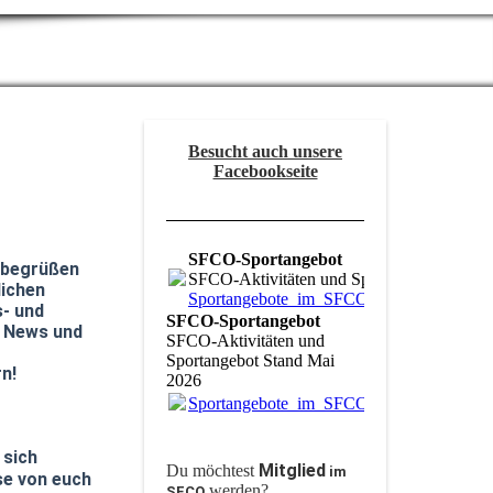
Besucht auch unsere
Facebookseite
SFCO-Sportangebot
 begrüßen
SFCO-Aktivitäten und Sportangebot Stand
lichen
Sportangebote_im_SFCO_Stand_Mai_2026
- und
SFCO-Sportangebot
, News und
SFCO-Aktivitäten und
Sportangebot Stand Mai
n!
2026
Sportangebote_im_SFCO_Stand_Mai_2026
 sich
Mitglied
Du möchtest
im
se von euch
werden?
SFCO