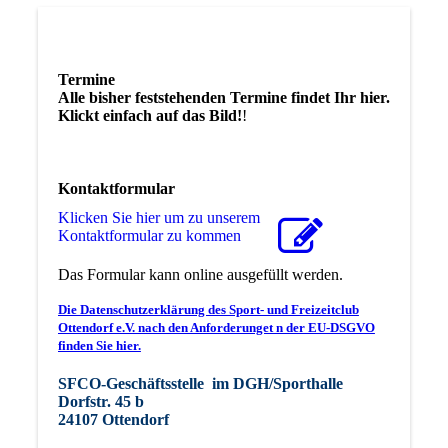
Termine
Alle bisher feststehenden Termine findet Ihr hier.
Klickt einfach auf das Bild!
!
Kontaktformular
Klicken Sie hier um zu unserem
Kon­takt­for­mu­lar zu kommen
Das Formular kann online ausgefüllt werden.
Die Datenschutzerklärung des Sport- und Freizeitclub
Ottendorf e.V. nach den Anforderunget n der EU-DSGVO
finden Sie hier.
SFCO-Geschäftsstelle im DGH/Sporthalle
Dorfstr. 45 b
24107 Ottendorf